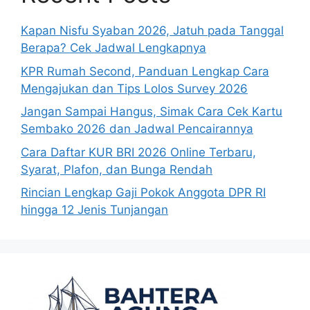
Kapan Nisfu Syaban 2026, Jatuh pada Tanggal
Berapa? Cek Jadwal Lengkapnya
KPR Rumah Second, Panduan Lengkap Cara
Mengajukan dan Tips Lolos Survey 2026
Jangan Sampai Hangus, Simak Cara Cek Kartu
Sembako 2026 dan Jadwal Pencairannya
Cara Daftar KUR BRI 2026 Online Terbaru,
Syarat, Plafon, dan Bunga Rendah
Rincian Lengkap Gaji Pokok Anggota DPR RI
hingga 12 Jenis Tunjangan