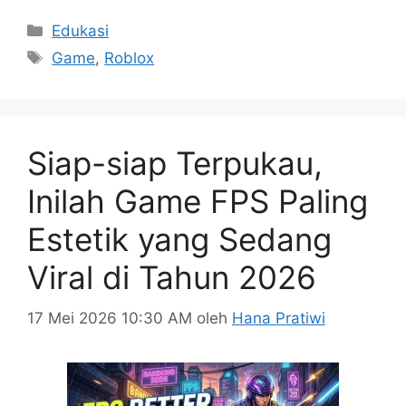
Kategori
Edukasi
Tag
Game
,
Roblox
Siap-siap Terpukau,
Inilah Game FPS Paling
Estetik yang Sedang
Viral di Tahun 2026
17 Mei 2026 10:30 AM
oleh
Hana Pratiwi