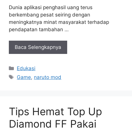
Dunia aplikasi penghasil uang terus
berkembang pesat seiring dengan
meningkatnya minat masyarakat terhadap
pendapatan tambahan …
Baca Selengkapnya
Kategori
Edukasi
Tag
Game
,
naruto mod
Tips Hemat Top Up
Diamond FF Pakai