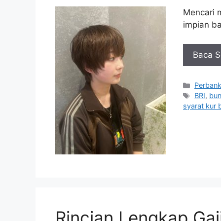
Mencari 
impian b
Baca S
Kategor
Perban
Tag
BRI
,
bun
syarat kur b
Rincian Lengkap Gaj