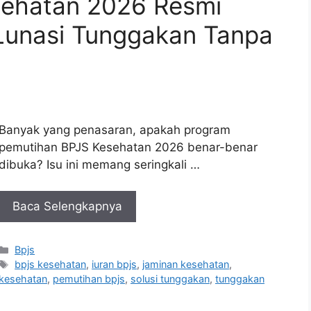
sehatan 2026 Resmi
 Lunasi Tunggakan Tanpa
Banyak yang penasaran, apakah program
pemutihan BPJS Kesehatan 2026 benar-benar
dibuka? Isu ini memang seringkali …
Baca Selengkapnya
Kategori
Bpjs
Tag
bpjs kesehatan
,
iuran bpjs
,
jaminan kesehatan
,
kesehatan
,
pemutihan bpjs
,
solusi tunggakan
,
tunggakan