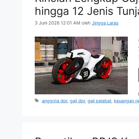
hingga 12 Jenis Tun
3 Juni 2026 12:01 AM
oleh
Jingga Laras
Tag
anggota dpr
,
gaji dpr
,
gaji pejabat
,
keuangan n