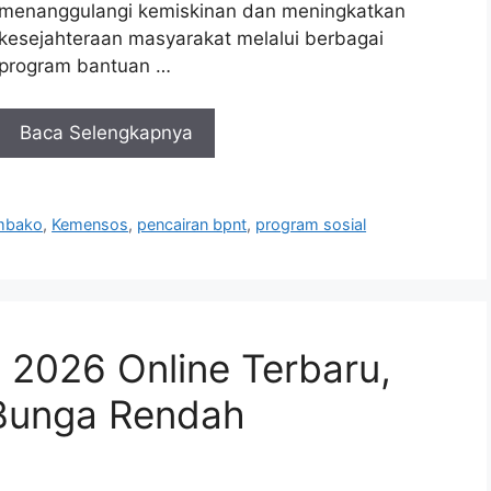
menanggulangi kemiskinan dan meningkatkan
kesejahteraan masyarakat melalui berbagai
program bantuan …
Baca Selengkapnya
embako
,
Kemensos
,
pencairan bpnt
,
program sosial
 2026 Online Terbaru,
 Bunga Rendah