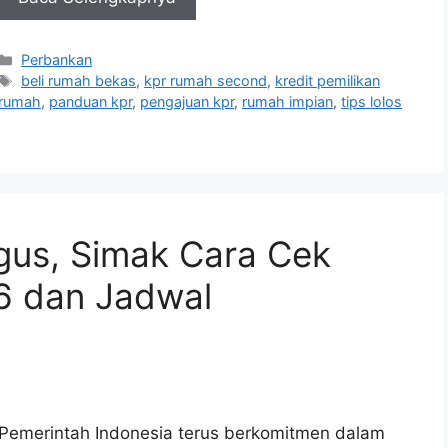
Kategori
Perbankan
Tag
beli rumah bekas
,
kpr rumah second
,
kredit pemilikan
rumah
,
panduan kpr
,
pengajuan kpr
,
rumah impian
,
tips lolos
us, Simak Cara Cek
6 dan Jadwal
Pemerintah Indonesia terus berkomitmen dalam