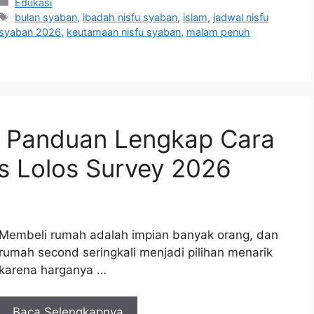
Kategori
Edukasi
Tag
bulan syaban
,
ibadah nisfu syaban
,
islam
,
jadwal nisfu
syaban 2026
,
keutamaan nisfu syaban
,
malam penuh
 Panduan Lengkap Cara
s Lolos Survey 2026
Membeli rumah adalah impian banyak orang, dan
rumah second seringkali menjadi pilihan menarik
karena harganya …
Baca Selengkapnya