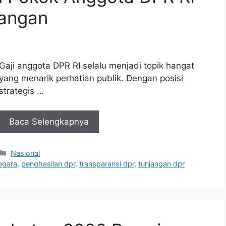
jangan
Gaji anggota DPR RI selalu menjadi topik hangat
yang menarik perhatian publik. Dengan posisi
strategis …
Baca Selengkapnya
Kategori
Nasional
egara
,
penghasilan dpr
,
transparansi dpr
,
tunjangan dpr