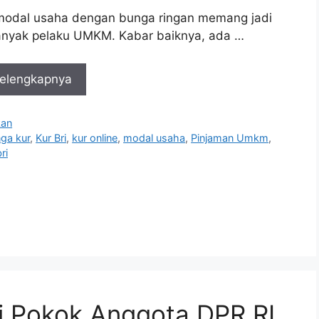
modal usaha dengan bunga ringan memang jadi
anyak pelaku UMKM. Kabar baiknya, ada …
elengkapnya
i
kan
ga kur
,
Kur Bri
,
kur online
,
modal usaha
,
Pinjaman Umkm
,
ri
i Pokok Anggota DPR RI