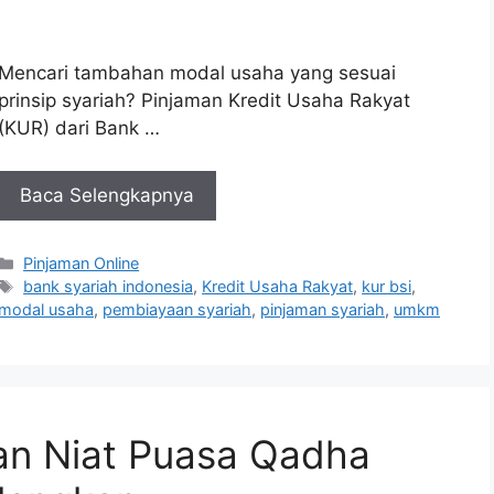
Mencari tambahan modal usaha yang sesuai
prinsip syariah? Pinjaman Kredit Usaha Rakyat
(KUR) dari Bank …
Baca Selengkapnya
Kategori
Pinjaman Online
Tag
bank syariah indonesia
,
Kredit Usaha Rakyat
,
kur bsi
,
modal usaha
,
pembiayaan syariah
,
pinjaman syariah
,
umkm
an Niat Puasa Qadha