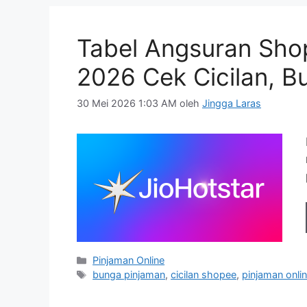
Tabel Angsuran Sho
2026 Cek Cicilan, B
30 Mei 2026 1:03 AM
oleh
Jingga Laras
Kategori
Pinjaman Online
Tag
bunga pinjaman
,
cicilan shopee
,
pinjaman onli