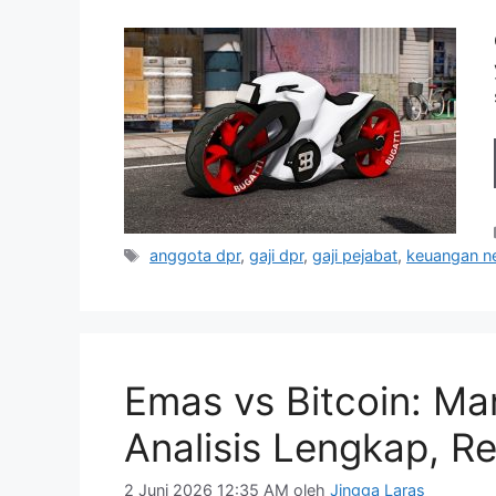
Tag
anggota dpr
,
gaji dpr
,
gaji pejabat
,
keuangan n
Emas vs Bitcoin: Man
Analisis Lengkap, Re
2 Juni 2026 12:35 AM
oleh
Jingga Laras