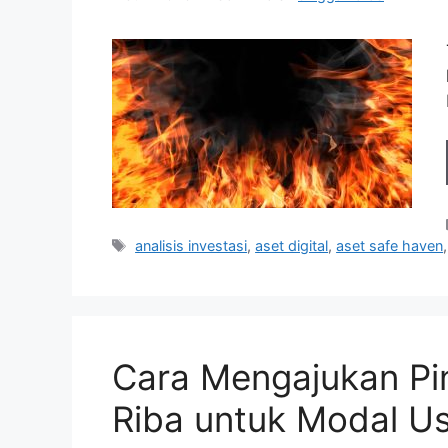
Tag
analisis investasi
,
aset digital
,
aset safe haven
Cara Mengajukan Pi
Riba untuk Modal U