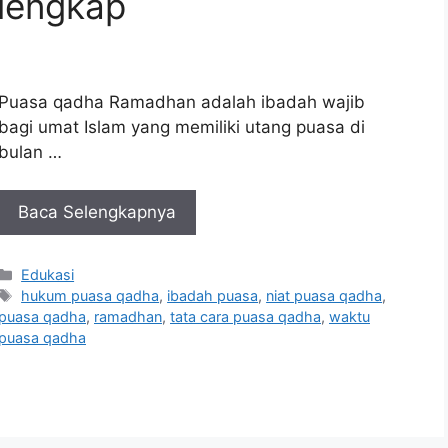
lengkap
Puasa qadha Ramadhan adalah ibadah wajib
bagi umat Islam yang memiliki utang puasa di
bulan …
Baca Selengkapnya
Kategori
Edukasi
Tag
hukum puasa qadha
,
ibadah puasa
,
niat puasa qadha
,
puasa qadha
,
ramadhan
,
tata cara puasa qadha
,
waktu
puasa qadha