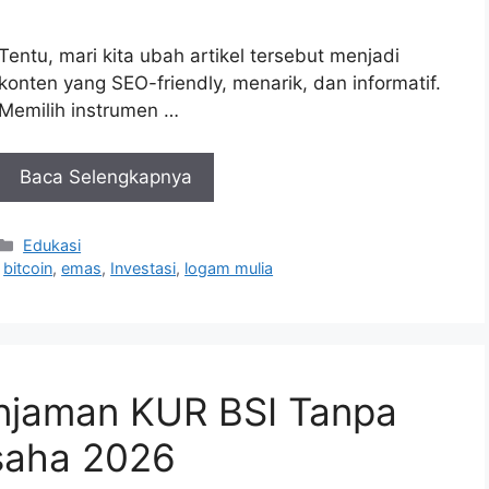
Tentu, mari kita ubah artikel tersebut menjadi
konten yang SEO-friendly, menarik, dan informatif.
Memilih instrumen …
Baca Selengkapnya
Kategori
Edukasi
,
bitcoin
,
emas
,
Investasi
,
logam mulia
njaman KUR BSI Tanpa
saha 2026