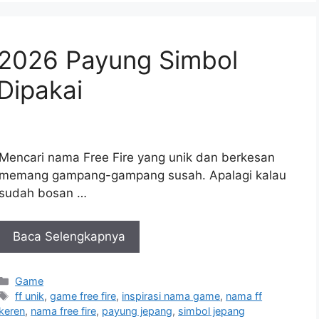
2026 Payung Simbol
Dipakai
Mencari nama Free Fire yang unik dan berkesan
memang gampang-gampang susah. Apalagi kalau
sudah bosan …
Baca Selengkapnya
Kategori
Game
Tag
ff unik
,
game free fire
,
inspirasi nama game
,
nama ff
keren
,
nama free fire
,
payung jepang
,
simbol jepang