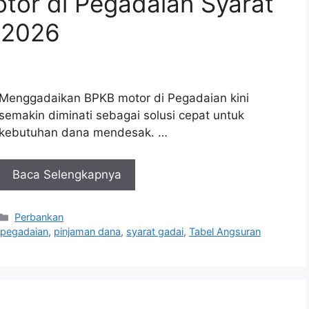
tor di Pegadaian Syarat
 2026
Menggadaikan BPKB motor di Pegadaian kini
semakin diminati sebagai solusi cepat untuk
kebutuhan dana mendesak. …
Baca Selengkapnya
Kategori
Perbankan
,
pegadaian
,
pinjaman dana
,
syarat gadai
,
Tabel Angsuran