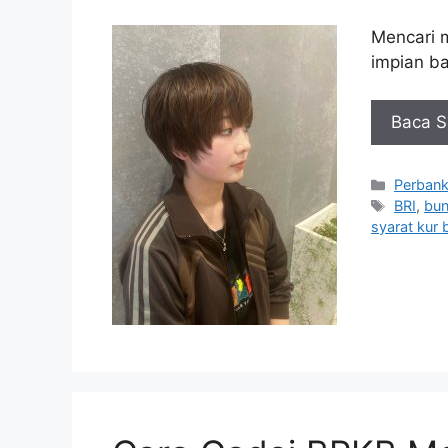
Mencari 
impian b
Baca S
Kategor
Perban
Tag
BRI
,
bun
syarat kur b