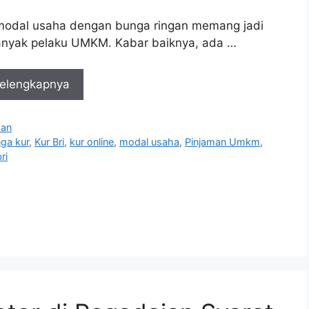
modal usaha dengan bunga ringan memang jadi
anyak pelaku UMKM. Kabar baiknya, ada …
elengkapnya
i
kan
ga kur
,
Kur Bri
,
kur online
,
modal usaha
,
Pinjaman Umkm
,
ri