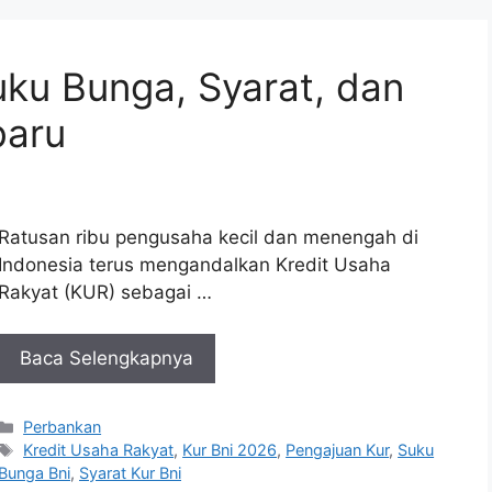
uku Bunga, Syarat, dan
baru
Ratusan ribu pengusaha kecil dan menengah di
Indonesia terus mengandalkan Kredit Usaha
Rakyat (KUR) sebagai …
Baca Selengkapnya
Kategori
Perbankan
Tag
Kredit Usaha Rakyat
,
Kur Bni 2026
,
Pengajuan Kur
,
Suku
Bunga Bni
,
Syarat Kur Bni