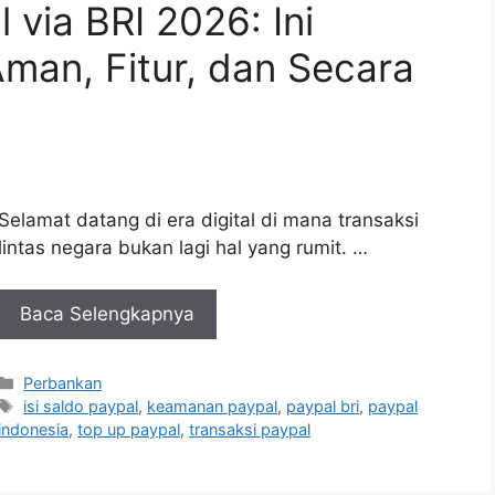
 via BRI 2026: Ini
Aman, Fitur, dan Secara
Selamat datang di era digital di mana transaksi
lintas negara bukan lagi hal yang rumit. …
Baca Selengkapnya
Kategori
Perbankan
Tag
isi saldo paypal
,
keamanan paypal
,
paypal bri
,
paypal
indonesia
,
top up paypal
,
transaksi paypal