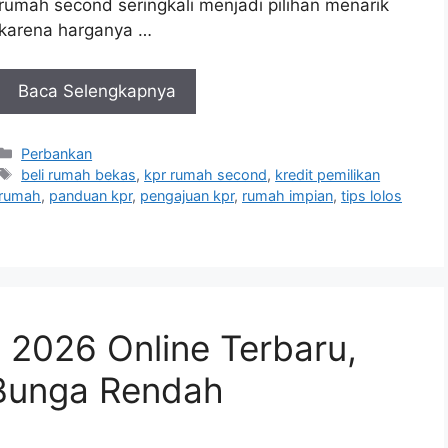
rumah second seringkali menjadi pilihan menarik
karena harganya …
Baca Selengkapnya
Kategori
Perbankan
Tag
beli rumah bekas
,
kpr rumah second
,
kredit pemilikan
rumah
,
panduan kpr
,
pengajuan kpr
,
rumah impian
,
tips lolos
 2026 Online Terbaru,
 Bunga Rendah