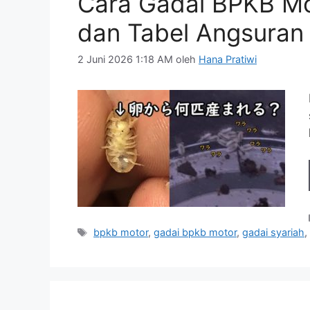
Cara Gadai BPKB Mo
dan Tabel Angsuran
2 Juni 2026 1:18 AM
oleh
Hana Pratiwi
Tag
bpkb motor
,
gadai bpkb motor
,
gadai syariah