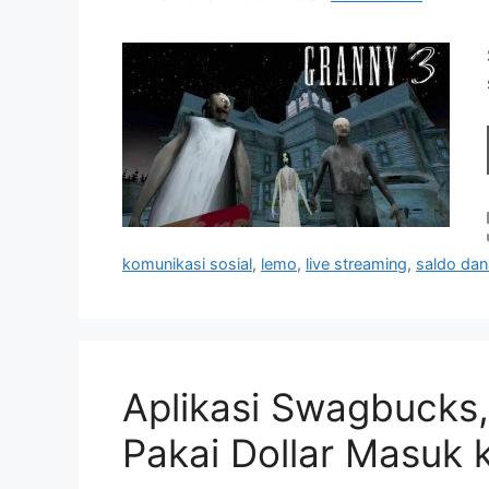
komunikasi sosial
,
lemo
,
live streaming
,
saldo dan
Aplikasi Swagbucks,
Pakai Dollar Masuk 