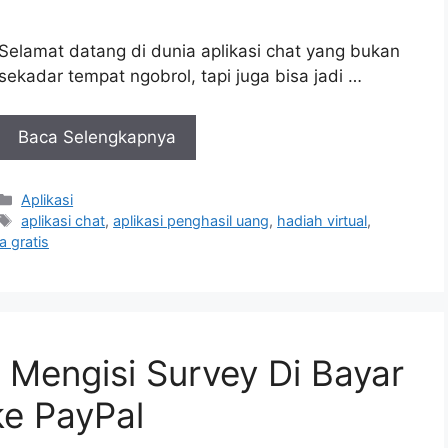
Selamat datang di dunia aplikasi chat yang bukan
sekadar tempat ngobrol, tapi juga bisa jadi …
Baca Selengkapnya
Kategori
Aplikasi
Tag
aplikasi chat
,
aplikasi penghasil uang
,
hadiah virtual
,
a gratis
 Mengisi Survey Di Bayar
ke PayPal