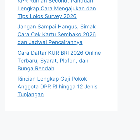
KPR Rumah Second, Panduan
Lengkap Cara Mengajukan dan
Tips Lolos Survey 2026
Jangan Sampai Hangus, Simak
Cara Cek Kartu Sembako 2026
dan Jadwal Pencairannya
Cara Daftar KUR BRI 2026 Online
Terbaru, Syarat, Plafon, dan
Bunga Rendah
Rincian Lengkap Gaji Pokok
Anggota DPR RI hingga 12 Jenis
Tunjangan