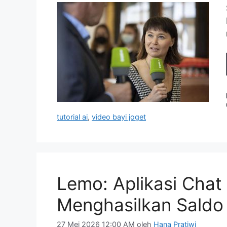
tutorial ai
,
video bayi joget
Lemo: Aplikasi Chat
Menghasilkan Saldo
27 Mei 2026 12:00 AM
oleh
Hana Pratiwi