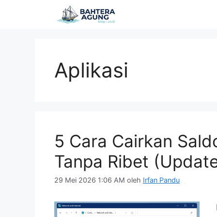
Langsung
ke
isi
Aplikasi
5 Cara Cairkan Sal
Tanpa Ribet (Updat
29 Mei 2026 1:06 AM
oleh
Irfan Pandu