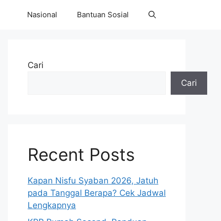
Nasional
Bantuan Sosial
Cari
Cari
Recent Posts
Kapan Nisfu Syaban 2026, Jatuh
pada Tanggal Berapa? Cek Jadwal
Lengkapnya