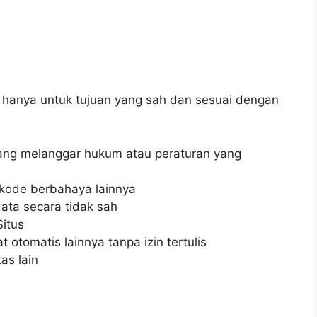
 hanya untuk tujuan yang sah dan sesuai dengan
ang melanggar hukum atau peraturan yang
 kode berbahaya lainnya
ta secara tidak sah
itus
 otomatis lainnya tanpa izin tertulis
as lain