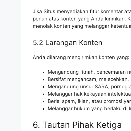
Jika Situs menyediakan fitur komentar at
penuh atas konten yang Anda kirimkan. 
menolak konten yang melanggar ketentuan
5.2 Larangan Konten
Anda dilarang mengirimkan konten yang:
Mengandung fitnah, pencemaran na
Bersifat mengancam, melecehkan, a
Mengandung unsur SARA, pornograf
Melanggar hak kekayaan intelektual
Berisi spam, iklan, atau promosi ya
Melanggar hukum yang berlaku di 
6. Tautan Pihak Ketiga