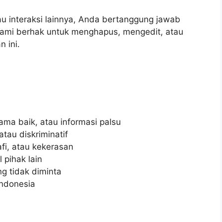
au interaksi lainnya, Anda bertanggung jawab
Kami berhak untuk menghapus, mengedit, atau
 ini.
ma baik, atau informasi palsu
tau diskriminatif
i, atau kekerasan
 pihak lain
ng tidak diminta
Indonesia