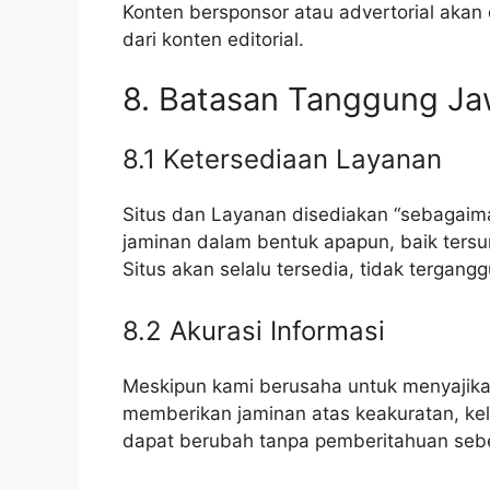
Konten bersponsor atau advertorial akan
dari konten editorial.
8. Batasan Tanggung J
8.1 Ketersediaan Layanan
Situs dan Layanan disediakan “sebagaim
jaminan dalam bentuk apapun, baik tersu
Situs akan selalu tersedia, tidak tergang
8.2 Akurasi Informasi
Meskipun kami berusaha untuk menyajikan 
memberikan jaminan atas keakuratan, kel
dapat berubah tanpa pemberitahuan seb