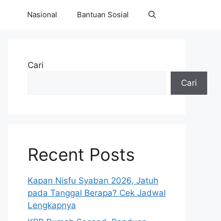
Nasional
Bantuan Sosial
Cari
Cari
Recent Posts
Kapan Nisfu Syaban 2026, Jatuh
pada Tanggal Berapa? Cek Jadwal
Lengkapnya