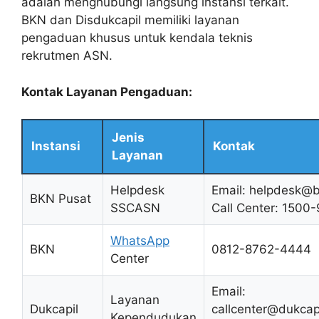
adalah menghubungi langsung instansi terkait.
BKN dan Disdukcapil memiliki layanan
pengaduan khusus untuk kendala teknis
rekrutmen ASN.
Kontak Layanan Pengaduan:
Jenis
Instansi
Kontak
Layanan
Helpdesk
Email:
helpdesk@b
BKN Pusat
SSCASN
Call Center: 1500
WhatsApp
BKN
0812-8762-4444
Center
Email:
Layanan
Dukcapil
callcenter@dukcap
Kependudukan