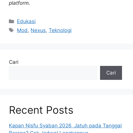
platform.
Kategori
Edukasi
Tag
Mod
,
Nexus
,
Teknologi
Cari
Cari
Recent Posts
Kapan Nisfu Syaban 2026, Jatuh pada Tanggal
Berapa? Cek Jadwal Lengkapnya