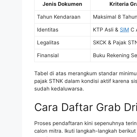
Jenis Dokumen
Kriteria G
Tahun Kendaraan
Maksimal 8 Tahu
Identitas
KTP Asli &
SIM
C A
Legalitas
SKCK & Pajak ST
Finansial
Buku Rekening Se
Tabel di atas merangkum standar minimum
pajak STNK dalam kondisi aktif karena 
sudah kedaluwarsa.
Cara Daftar Grab Dr
Proses pendaftaran kini sepenuhnya teri
calon mitra. Ikuti langkah-langkah beriku