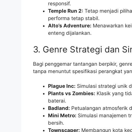
responsif.
Temple Run 2:
Tetap menjadi pilih
performa tetap stabil.
Alto’s Adventure:
Menawarkan kei
enteng dijalankan.
3. Genre Strategi dan Si
Bagi penggemar tantangan berpikir, gen
tanpa menuntut spesifikasi perangkat yang
Plague Inc:
Simulasi strategi unik
Plants vs Zombies:
Klasik yang ti
baterai.
Badland:
Petualangan atmosferik d
Mini Metro:
Simulasi manajemen tr
bersih.
Townscaper:
Membangun kota kecil