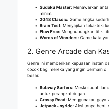
Sudoku Master:
Menawarkan antar
minim.
2048 Classic:
Game angka sederhan
Brain Test:
Menyajikan teka-teki l
Flow Free:
Menghubungkan titik-titi
Words of Wonders:
Game kata yang
2. Genre Arcade dan Ka
Genre ini memberikan kepuasan instan de
cocok bagi mereka yang ingin bermain di
besar.
Subway Surfers:
Meski sudah lama
untuk perangkat ringan.
Crossy Road:
Menggunakan gaya vi
Jetpack Joyride:
Aksi tanpa henti 