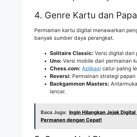
4. Genre Kartu dan Pap
Permainan kartu digital menawarkan pe
banyak sumber daya perangkat.
Solitaire Classic:
Versi digital dar
Uno:
Versi mobile dari permainan k
Chess.com:
Aplikasi
catur paling l
Reversi:
Permainan strategi papan 
Backgammon Masters:
Antarmuka
lancar.
Baca Juga:
Ingin Hilangkan Jejak Digit
Permanen dengan Cepat!