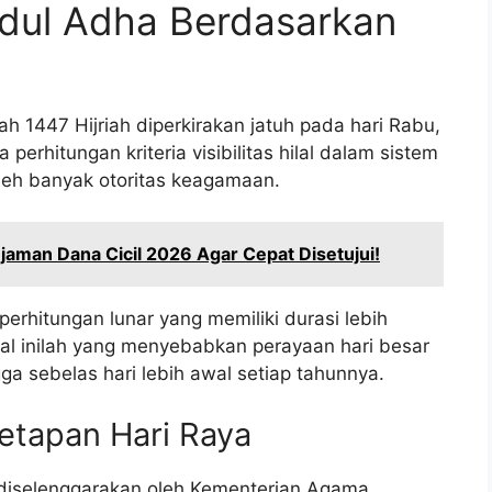
Idul Adha Berdasarkan
ah 1447 Hijriah diperkirakan jatuh pada hari Rabu,
erhitungan kriteria visibilitas hilal dalam sistem
oleh banyak otoritas keagamaan.
aman Dana Cicil 2026 Agar Cepat Disetujui!
rhitungan lunar yang memiliki durasi lebih
al inilah yang menyebabkan perayaan hari besar
gga sebelas hari lebih awal setiap tahunnya.
tapan Hari Raya
 diselenggarakan oleh Kementerian Agama