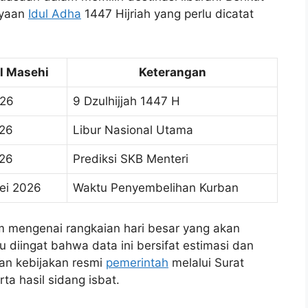
rayaan
Idul Adha
1447 Hijriah yang perlu dicatat
l Masehi
Keterangan
026
9 Dzulhijjah 1447 H
026
Libur Nasional Utama
026
Prediksi SKB Menteri
ei 2026
Waktu Penyembelihan Kurban
 mengenai rangkaian hari besar yang akan
u diingat bahwa data ini bersifat estimasi dan
an kebijakan resmi
pemerintah
melalui Surat
ta hasil sidang isbat.