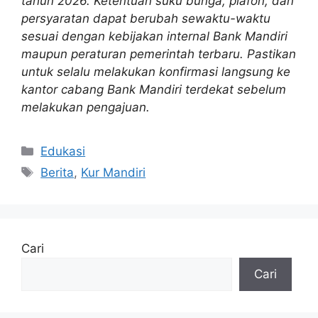
tahun 2026. Ketentuan suku bunga, plafon, dan
persyaratan dapat berubah sewaktu-waktu
sesuai dengan kebijakan internal Bank Mandiri
maupun peraturan pemerintah terbaru. Pastikan
untuk selalu melakukan konfirmasi langsung ke
kantor cabang Bank Mandiri terdekat sebelum
melakukan pengajuan.
Kategori
Edukasi
Tag
Berita
,
Kur Mandiri
Cari
Cari