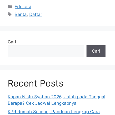
Kategori
Edukasi
Tag
Berita
,
Daftar
Cari
Cari
Recent Posts
Kapan Nisfu Syaban 2026, Jatuh pada Tanggal
Berapa? Cek Jadwal Lengkapnya
KPR Rumah Second, Panduan Lengkap Cara