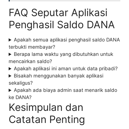
FAQ Seputar Aplikasi
Penghasil Saldo DANA
Apakah semua aplikasi penghasil saldo DANA
terbukti membayar?
Berapa lama waktu yang dibutuhkan untuk
mencairkan saldo?
Apakah aplikasi ini aman untuk data pribadi?
Bisakah menggunakan banyak aplikasi
sekaligus?
Apakah ada biaya admin saat menarik saldo
ke DANA?
Kesimpulan dan
Catatan Penting