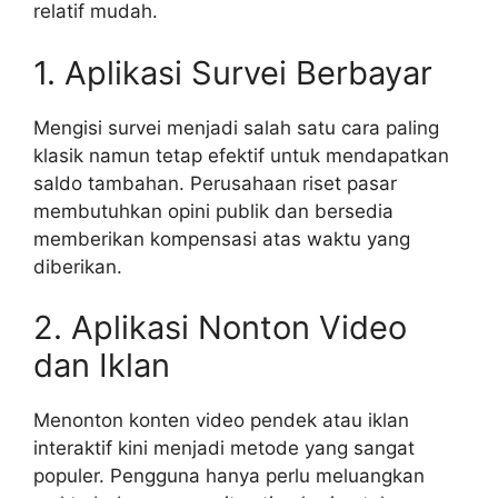
relatif mudah.
1. Aplikasi Survei Berbayar
Mengisi survei menjadi salah satu cara paling
klasik namun tetap efektif untuk mendapatkan
saldo tambahan. Perusahaan riset pasar
membutuhkan opini publik dan bersedia
memberikan kompensasi atas waktu yang
diberikan.
2. Aplikasi Nonton Video
dan Iklan
Menonton konten video pendek atau iklan
interaktif kini menjadi metode yang sangat
populer. Pengguna hanya perlu meluangkan