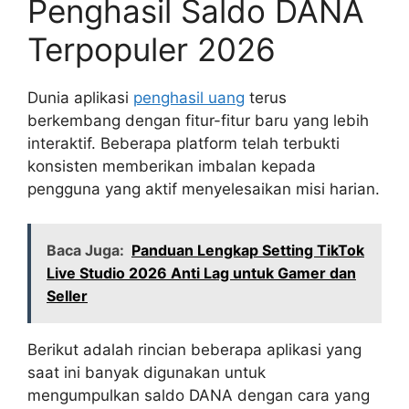
Penghasil Saldo DANA
Terpopuler 2026
Dunia aplikasi
penghasil uang
terus
berkembang dengan fitur-fitur baru yang lebih
interaktif. Beberapa platform telah terbukti
konsisten memberikan imbalan kepada
pengguna yang aktif menyelesaikan misi harian.
Baca Juga:
Panduan Lengkap Setting TikTok
Live Studio 2026 Anti Lag untuk Gamer dan
Seller
Berikut adalah rincian beberapa aplikasi yang
saat ini banyak digunakan untuk
mengumpulkan saldo DANA dengan cara yang