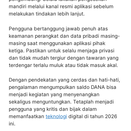
mandiri melalui kanal resmi aplikasi sebelum
melakukan tindakan lebih lanjut.
Pengguna bertanggung jawab penuh atas
keamanan perangkat dan data pribadi masing-
masing saat menggunakan aplikasi pihak
ketiga. Pastikan untuk selalu menjaga privasi
dan tidak mudah tergiur dengan tawaran yang
terdengar terlalu muluk atau tidak masuk akal.
Dengan pendekatan yang cerdas dan hati-hati,
pengalaman mengumpulkan saldo DANA bisa
menjadi kegiatan yang menyenangkan
sekaligus menguntungkan. Tetaplah menjadi
pengguna yang kritis dan bijak dalam
memanfaatkan
teknologi
digital di tahun 2026
ini.