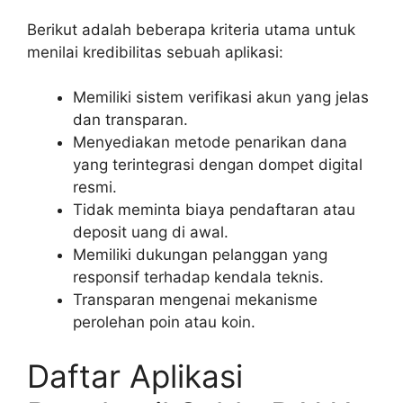
Berikut adalah beberapa kriteria utama untuk
menilai kredibilitas sebuah aplikasi:
Memiliki sistem verifikasi akun yang jelas
dan transparan.
Menyediakan metode penarikan dana
yang terintegrasi dengan dompet digital
resmi.
Tidak meminta biaya pendaftaran atau
deposit uang di awal.
Memiliki dukungan pelanggan yang
responsif terhadap kendala teknis.
Transparan mengenai mekanisme
perolehan poin atau koin.
Daftar Aplikasi