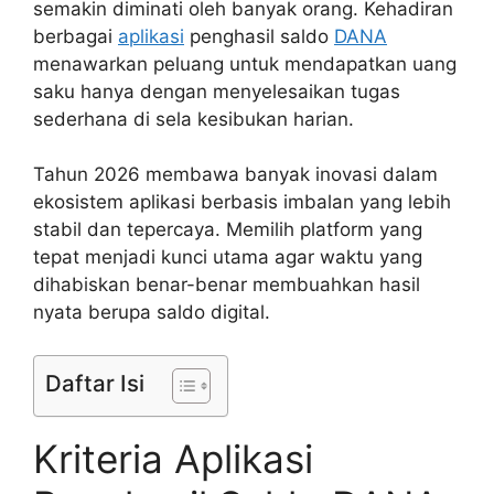
semakin diminati oleh banyak orang. Kehadiran
berbagai
aplikasi
penghasil saldo
DANA
menawarkan peluang untuk mendapatkan uang
saku hanya dengan menyelesaikan tugas
sederhana di sela kesibukan harian.
Tahun 2026 membawa banyak inovasi dalam
ekosistem aplikasi berbasis imbalan yang lebih
stabil dan tepercaya. Memilih platform yang
tepat menjadi kunci utama agar waktu yang
dihabiskan benar-benar membuahkan hasil
nyata berupa saldo digital.
Daftar Isi
Kriteria Aplikasi