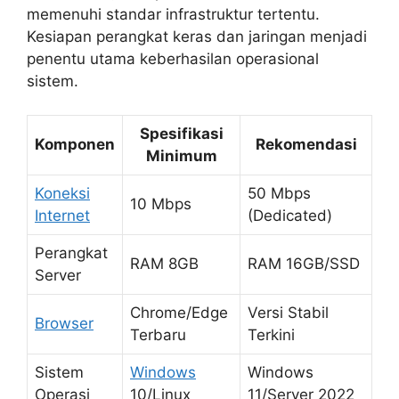
memenuhi standar infrastruktur tertentu.
Kesiapan perangkat keras dan jaringan menjadi
penentu utama keberhasilan operasional
sistem.
Spesifikasi
Komponen
Rekomendasi
Minimum
Koneksi
50 Mbps
10 Mbps
Internet
(Dedicated)
Perangkat
RAM 8GB
RAM 16GB/SSD
Server
Chrome/Edge
Versi Stabil
Browser
Terbaru
Terkini
Sistem
Windows
Windows
Operasi
10/Linux
11/Server 2022