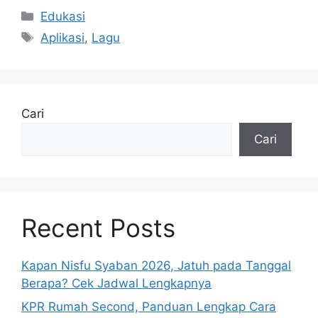
Kategori
Edukasi
Tag
Aplikasi
,
Lagu
Cari
Cari
Recent Posts
Kapan Nisfu Syaban 2026, Jatuh pada Tanggal
Berapa? Cek Jadwal Lengkapnya
KPR Rumah Second, Panduan Lengkap Cara