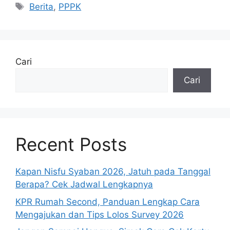
Tag
Berita
,
PPPK
Cari
Cari
Recent Posts
Kapan Nisfu Syaban 2026, Jatuh pada Tanggal
Berapa? Cek Jadwal Lengkapnya
KPR Rumah Second, Panduan Lengkap Cara
Mengajukan dan Tips Lolos Survey 2026