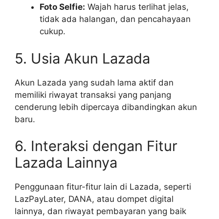
Foto Selfie:
Wajah harus terlihat jelas,
tidak ada halangan, dan pencahayaan
cukup.
5. Usia Akun Lazada
Akun Lazada yang sudah lama aktif dan
memiliki riwayat transaksi yang panjang
cenderung lebih dipercaya dibandingkan akun
baru.
6. Interaksi dengan Fitur
Lazada Lainnya
Penggunaan fitur-fitur lain di Lazada, seperti
LazPayLater, DANA, atau dompet digital
lainnya, dan riwayat pembayaran yang baik