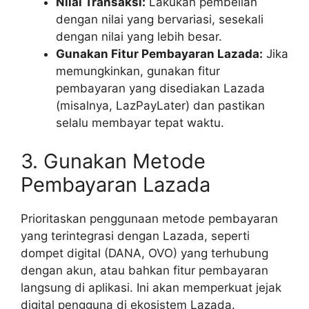
Nilai Transaksi:
Lakukan pembelian
dengan nilai yang bervariasi, sesekali
dengan nilai yang lebih besar.
Gunakan Fitur Pembayaran Lazada:
Jika
memungkinkan, gunakan fitur
pembayaran yang disediakan Lazada
(misalnya, LazPayLater) dan pastikan
selalu membayar tepat waktu.
3. Gunakan Metode
Pembayaran Lazada
Prioritaskan penggunaan metode pembayaran
yang terintegrasi dengan Lazada, seperti
dompet digital (DANA, OVO) yang terhubung
dengan akun, atau bahkan fitur pembayaran
langsung di aplikasi. Ini akan memperkuat jejak
digital pengguna di ekosistem Lazada.