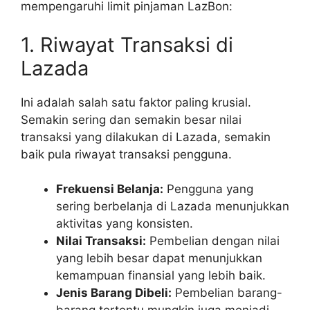
mempengaruhi limit pinjaman LazBon:
1. Riwayat Transaksi di
Lazada
Ini adalah salah satu faktor paling krusial.
Semakin sering dan semakin besar nilai
transaksi yang dilakukan di Lazada, semakin
baik pula riwayat transaksi pengguna.
Frekuensi Belanja:
Pengguna yang
sering berbelanja di Lazada menunjukkan
aktivitas yang konsisten.
Nilai Transaksi:
Pembelian dengan nilai
yang lebih besar dapat menunjukkan
kemampuan finansial yang lebih baik.
Jenis Barang Dibeli:
Pembelian barang-