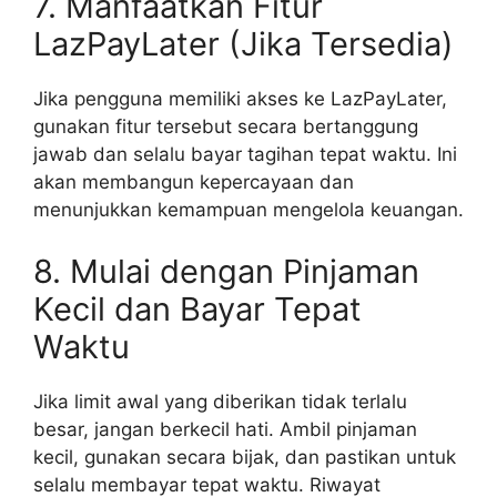
7. Manfaatkan Fitur
LazPayLater (Jika Tersedia)
Jika pengguna memiliki akses ke LazPayLater,
gunakan fitur tersebut secara bertanggung
jawab dan selalu bayar tagihan tepat waktu. Ini
akan membangun kepercayaan dan
menunjukkan kemampuan mengelola keuangan.
8. Mulai dengan Pinjaman
Kecil dan Bayar Tepat
Waktu
Jika limit awal yang diberikan tidak terlalu
besar, jangan berkecil hati. Ambil pinjaman
kecil, gunakan secara bijak, dan pastikan untuk
selalu membayar tepat waktu. Riwayat