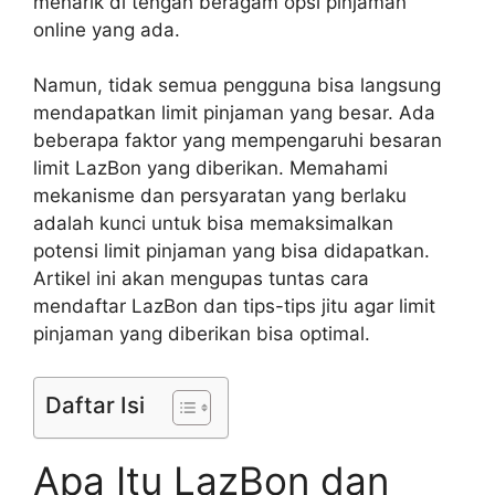
menarik di tengah beragam opsi pinjaman
online yang ada.
Namun, tidak semua pengguna bisa langsung
mendapatkan limit pinjaman yang besar. Ada
beberapa faktor yang mempengaruhi besaran
limit LazBon yang diberikan. Memahami
mekanisme dan persyaratan yang berlaku
adalah kunci untuk bisa memaksimalkan
potensi limit pinjaman yang bisa didapatkan.
Artikel ini akan mengupas tuntas cara
mendaftar LazBon dan tips-tips jitu agar limit
pinjaman yang diberikan bisa optimal.
Daftar Isi
Apa Itu LazBon dan