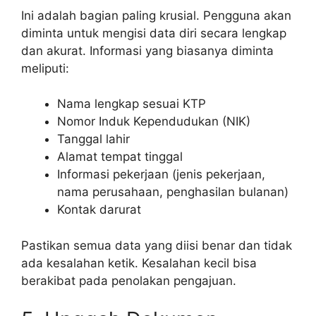
Ini adalah bagian paling krusial. Pengguna akan
diminta untuk mengisi data diri secara lengkap
dan akurat. Informasi yang biasanya diminta
meliputi:
Nama lengkap sesuai KTP
Nomor Induk Kependudukan (NIK)
Tanggal lahir
Alamat tempat tinggal
Informasi pekerjaan (jenis pekerjaan,
nama perusahaan, penghasilan bulanan)
Kontak darurat
Pastikan semua data yang diisi benar dan tidak
ada kesalahan ketik. Kesalahan kecil bisa
berakibat pada penolakan pengajuan.