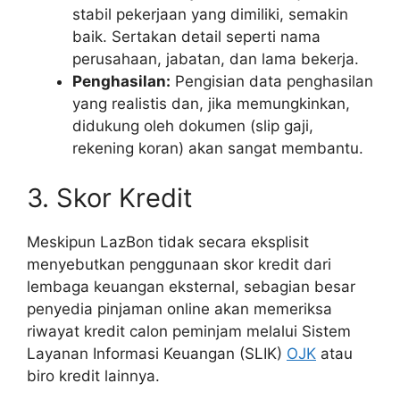
stabil pekerjaan yang dimiliki, semakin
baik. Sertakan detail seperti nama
perusahaan, jabatan, dan lama bekerja.
Penghasilan:
Pengisian data penghasilan
yang realistis dan, jika memungkinkan,
didukung oleh dokumen (slip gaji,
rekening koran) akan sangat membantu.
3. Skor Kredit
Meskipun LazBon tidak secara eksplisit
menyebutkan penggunaan skor kredit dari
lembaga keuangan eksternal, sebagian besar
penyedia pinjaman online akan memeriksa
riwayat kredit calon peminjam melalui Sistem
Layanan Informasi Keuangan (SLIK)
OJK
atau
biro kredit lainnya.