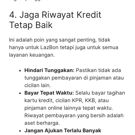
4. Jaga Riwayat Kredit
Tetap Baik
Ini adalah poin yang sangat penting, tidak
hanya untuk LazBon tetapi juga untuk semua
layanan keuangan.
Hindari Tunggakan:
Pastikan tidak ada
tunggakan pembayaran di pinjaman atau
cicilan lain.
Bayar Tepat Waktu:
Selalu bayar tagihan
kartu kredit, cicilan KPR, KKB, atau
pinjaman online lainnya tepat waktu.
Riwayat pembayaran yang bersih adalah
aset berharga.
Jangan Ajukan Terlalu Banyak