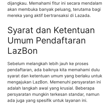
dijangkau. Memahami fitur ini secara mendalam
akan membuka banyak peluang, terutama bagi
mereka yang aktif bertransaksi di Lazada.
Syarat dan Ketentuan
Umum Pendaftaran
LazBon
Sebelum melangkah lebih jauh ke proses
pendaftaran, ada baiknya kita memahami dulu
syarat dan ketentuan umum yang berlaku untuk
mengajukan LazBon. Memenuhi persyaratan ini
adalah langkah awal yang krusial. Beberapa
persyaratan mungkin terkesan standar, namun
ada juga yang spesifik untuk layanan ini.