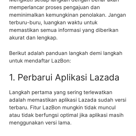
memperlancar proses pengajuan dan
meminimalkan kemungkinan penolakan. Jangan
terburu-buru, luangkan waktu untuk
memastikan semua informasi yang diberikan
akurat dan lengkap.
Berikut adalah panduan langkah demi langkah
untuk mendaftar LazBon:
1. Perbarui Aplikasi Lazada
Langkah pertama yang sering terlewatkan
adalah memastikan aplikasi Lazada sudah versi
terbaru. Fitur LazBon mungkin tidak muncul
atau tidak berfungsi optimal jika aplikasi masih
menggunakan versi lama.