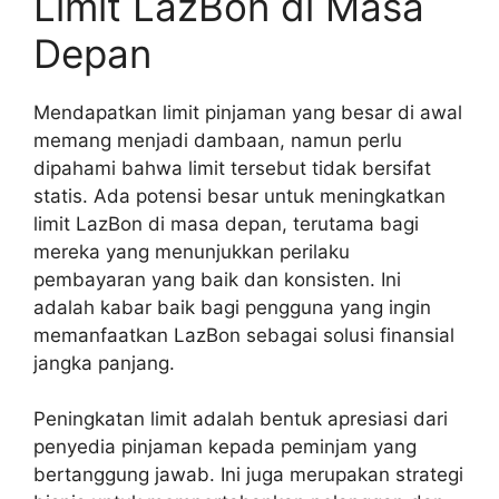
Limit LazBon di Masa
Depan
Mendapatkan limit pinjaman yang besar di awal
memang menjadi dambaan, namun perlu
dipahami bahwa limit tersebut tidak bersifat
statis. Ada potensi besar untuk meningkatkan
limit LazBon di masa depan, terutama bagi
mereka yang menunjukkan perilaku
pembayaran yang baik dan konsisten. Ini
adalah kabar baik bagi pengguna yang ingin
memanfaatkan LazBon sebagai solusi finansial
jangka panjang.
Peningkatan limit adalah bentuk apresiasi dari
penyedia pinjaman kepada peminjam yang
bertanggung jawab. Ini juga merupakan strategi