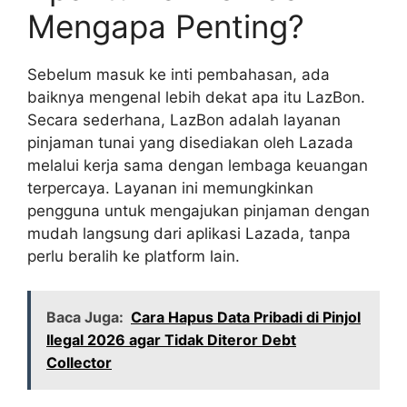
Mengapa Penting?
Sebelum masuk ke inti pembahasan, ada
baiknya mengenal lebih dekat apa itu LazBon.
Secara sederhana, LazBon adalah layanan
pinjaman tunai yang disediakan oleh Lazada
melalui kerja sama dengan lembaga keuangan
terpercaya. Layanan ini memungkinkan
pengguna untuk mengajukan pinjaman dengan
mudah langsung dari aplikasi Lazada, tanpa
perlu beralih ke platform lain.
Baca Juga:
Cara Hapus Data Pribadi di Pinjol
Ilegal 2026 agar Tidak Diteror Debt
Collector