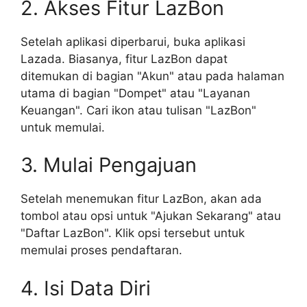
2. Akses Fitur LazBon
Setelah aplikasi diperbarui, buka aplikasi
Lazada. Biasanya, fitur LazBon dapat
ditemukan di bagian "Akun" atau pada halaman
utama di bagian "Dompet" atau "Layanan
Keuangan". Cari ikon atau tulisan "LazBon"
untuk memulai.
3. Mulai Pengajuan
Setelah menemukan fitur LazBon, akan ada
tombol atau opsi untuk "Ajukan Sekarang" atau
"Daftar LazBon". Klik opsi tersebut untuk
memulai proses pendaftaran.
4. Isi Data Diri