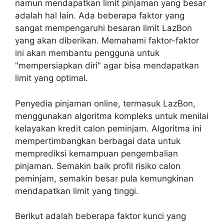
namun mendapatkan limit pinjaman yang besar
adalah hal lain. Ada beberapa faktor yang
sangat mempengaruhi besaran limit LazBon
yang akan diberikan. Memahami faktor-faktor
ini akan membantu pengguna untuk
"mempersiapkan diri" agar bisa mendapatkan
limit yang optimal.
Penyedia pinjaman online, termasuk LazBon,
menggunakan algoritma kompleks untuk menilai
kelayakan kredit calon peminjam. Algoritma ini
mempertimbangkan berbagai data untuk
memprediksi kemampuan pengembalian
pinjaman. Semakin baik profil risiko calon
peminjam, semakin besar pula kemungkinan
mendapatkan limit yang tinggi.
Berikut adalah beberapa faktor kunci yang