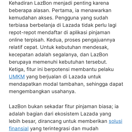
Kehadiran LazBon menjadi penting karena
beberapa alasan. Pertama, ia menawarkan
kemudahan akses. Pengguna yang sudah
terbiasa berbelanja di Lazada tidak perlu lagi
repot-repot mendaftar di aplikasi pinjaman
online terpisah. Kedua, proses pengajuannya
relatif cepat. Untuk kebutuhan mendesak,
kecepatan adalah segalanya, dan LazBon
berupaya memenuhi kebutuhan tersebut.
Ketiga, fitur ini berpotensi membantu pelaku
UMKM
yang berjualan di Lazada untuk
mendapatkan modal tambahan, sehingga dapat
mengembangkan usahanya.
LazBon bukan sekadar fitur pinjaman biasa; ia
adalah bagian dari ekosistem Lazada yang
lebih besar, dirancang untuk memberikan
solusi
finansial
yang terintegrasi dan mudah