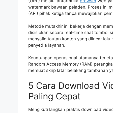
(URL) melalui antarmuka
browser
web yan
watermark bawaan peladen. Proses ini m
(API) pihak ketiga tanpa mewajibkan pe
Metode mutakhir ini bekerja dengan mem
disisipkan secara real-time saat tombol 
menyalin tautan konten yang diincar lalu
penyedia layanan.
Keuntungan operasional utamanya terlet
Random Access Memory (RAM) perangkat se
memuat skrip latar belakang tambahan y
5 Cara Download Vi
Paling Cepat
Mengikuti langkah praktis download vid