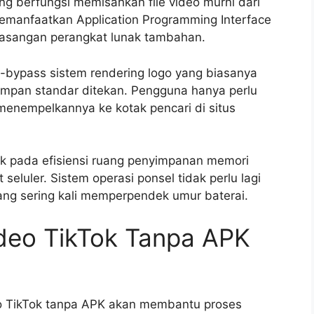
g berfungsi memisahkan file video murni dari
emanfaatkan Application Programming Interface
masangan perangkat lunak tambahan.
-bypass sistem rendering logo yang biasanya
simpan standar ditekan. Pengguna hanya perlu
 menempelkannya ke kotak pencari di situs
ak pada efisiensi ruang penyimpanan memori
luler. Sistem operasi ponsel tidak perlu lagi
ang sering kali memperpendek umur baterai.
deo TikTok Tanpa APK
eo TikTok tanpa APK akan membantu proses