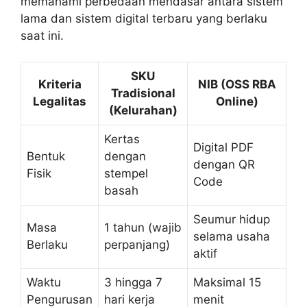
memahami perbedaan mendasar antara sistem
lama dan sistem digital terbaru yang berlaku
saat ini.
SKU
Kriteria
NIB (OSS RBA
Tradisional
Legalitas
Online)
(Kelurahan)
Kertas
Digital PDF
Bentuk
dengan
dengan QR
Fisik
stempel
Code
basah
Seumur hidup
Masa
1 tahun (wajib
selama usaha
Berlaku
perpanjang)
aktif
Waktu
3 hingga 7
Maksimal 15
Pengurusan
hari kerja
menit