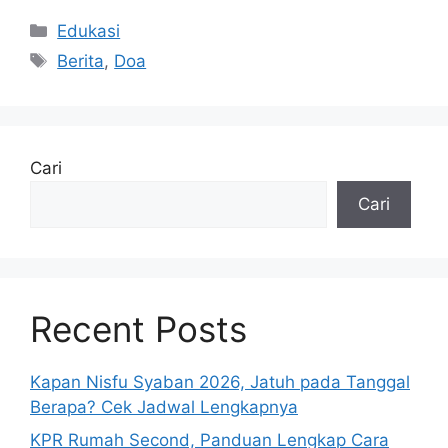
Kategori
Edukasi
Tag
Berita
,
Doa
Cari
Cari
Recent Posts
Kapan Nisfu Syaban 2026, Jatuh pada Tanggal
Berapa? Cek Jadwal Lengkapnya
KPR Rumah Second, Panduan Lengkap Cara