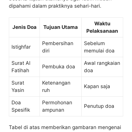
dipahami dalam praktiknya sehari-hari.
Waktu
Jenis Doa
Tujuan Utama
Pelaksanaan
Pembersihan
Sebelum
Istighfar
diri
memulai doa
Surat Al
Awal rangkaian
Pembuka doa
Fatihah
doa
Surat
Ketenangan
Kapan saja
Yasin
ruh
Doa
Permohonan
Penutup doa
Spesifik
ampunan
Tabel di atas memberikan gambaran mengenai