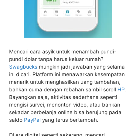
Mencari cara asyik untuk menambah pundi-
pundi dolar tanpa harus keluar rumah?
Swagbucks
mungkin jadi jawaban yang selama
ini dicari. Platform ini menawarkan kesempatan
menarik untuk menghasilkan uang tambahan,
bahkan cuma dengan rebahan sambil scroll
HP
.
Bayangkan saja, aktivitas sederhana seperti
mengisi survei, menonton video, atau bahkan
sekadar berbelanja online bisa berujung pada
saldo
PayPal
yang terus bertambah.
Di era digital seperti sekarang, mencari