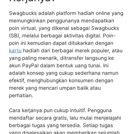
Swagbucks adalah platform hadiah online yang
memungkinkan penggunanya mendapatkan
poin virtual, yang dikenal sebagai Swagbucks
(SB), melalui berbagai aktivitas digital. Poin-
poin ini kemudian dapat ditukarkan dengan
kartu
hadiah dari berbagai merek populer, atau
yang paling menarik, ditransfer langsung ke
akun PayPal dalam bentuk uang tunai. Ini
adalah konsep yang cukup sederhana namun
efektif, menghubungkan konsumen dengan
merek yang mencari umpan balik atau
perhatian.
Cara kerjanya pun cukup intuitif. Pengguna
mendaftar secara gratis, lalu mulai menjelajahi
berbagai tugas yang tersedia. Setiap tugas
yang diselesaikan akan memberikan sejumlah