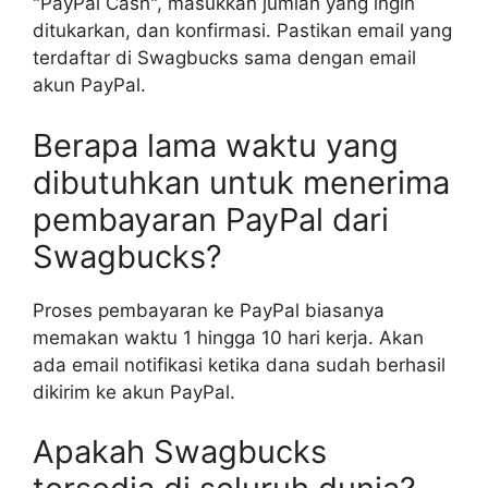
"PayPal Cash", masukkan jumlah yang ingin
ditukarkan, dan konfirmasi. Pastikan email yang
terdaftar di Swagbucks sama dengan email
akun PayPal.
Berapa lama waktu yang
dibutuhkan untuk menerima
pembayaran PayPal dari
Swagbucks?
Proses pembayaran ke PayPal biasanya
memakan waktu 1 hingga 10 hari kerja. Akan
ada email notifikasi ketika dana sudah berhasil
dikirim ke akun PayPal.
Apakah Swagbucks