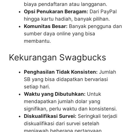
biaya pendaftaran atau langganan.
Opsi Penukaran Beragam:
Dari PayPal
hingga kartu hadiah, banyak pilihan.
Komunitas Besar:
Banyak pengguna dan
sumber daya online yang bisa
membantu.
Kekurangan Swagbucks
Penghasilan Tidak Konsisten:
Jumlah
SB yang bisa didapatkan bervariasi
setiap hari.
Waktu yang Dibutuhkan:
Untuk
mendapatkan jumlah dolar yang
signifikan, perlu waktu dan konsistensi.
Diskualifikasi Survei:
Seringkali terjadi
diskualifikasi dari survei setelah
menjawab beberapa pertanyaan.