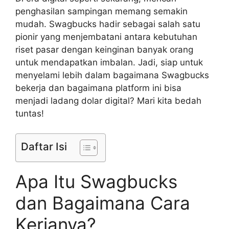
penghasilan sampingan memang semakin
mudah. Swagbucks hadir sebagai salah satu
pionir yang menjembatani antara kebutuhan
riset pasar dengan keinginan banyak orang
untuk mendapatkan imbalan. Jadi, siap untuk
menyelami lebih dalam bagaimana Swagbucks
bekerja dan bagaimana platform ini bisa
menjadi ladang dolar digital? Mari kita bedah
tuntas!
Daftar Isi
Apa Itu Swagbucks
dan Bagaimana Cara
Kerjanya?