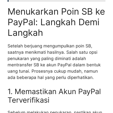
Menukarkan Poin SB ke
PayPal: Langkah Demi
Langkah
Setelah berjuang mengumpulkan poin SB,
saatnya menikmati hasilnya. Salah satu opsi
penukaran yang paling diminati adalah
mentransfer SB ke akun PayPal dalam bentuk
uang tunai. Prosesnya cukup mudah, namun
ada beberapa hal yang perlu diperhatikan.
1. Memastikan Akun PayPal
Terverifikasi
Sebelum melakukan penukaran, pastikan akun