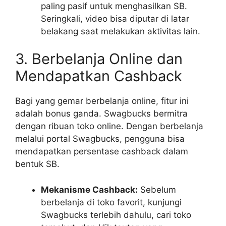
paling pasif untuk menghasilkan SB.
Seringkali, video bisa diputar di latar
belakang saat melakukan aktivitas lain.
3. Berbelanja Online dan
Mendapatkan Cashback
Bagi yang gemar berbelanja online, fitur ini
adalah bonus ganda. Swagbucks bermitra
dengan ribuan toko online. Dengan berbelanja
melalui portal Swagbucks, pengguna bisa
mendapatkan persentase cashback dalam
bentuk SB.
Mekanisme Cashback:
Sebelum
berbelanja di toko favorit, kunjungi
Swagbucks terlebih dahulu, cari toko