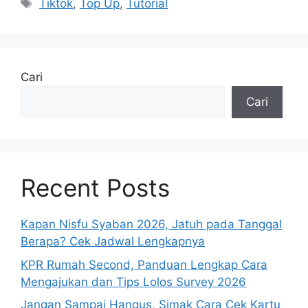
Tag
Tiktok
,
Top Up
,
Tutorial
Cari
Cari
Recent Posts
Kapan Nisfu Syaban 2026, Jatuh pada Tanggal
Berapa? Cek Jadwal Lengkapnya
KPR Rumah Second, Panduan Lengkap Cara
Mengajukan dan Tips Lolos Survey 2026
Jangan Sampai Hangus, Simak Cara Cek Kartu