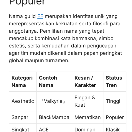
Populer
Nama guild
FF
merupakan identitas unik yang
merepresentasikan kekuatan serta filosofi para
anggotanya. Pemilihan nama yang tepat
mencakup kombinasi kata bermakna, simbol
estetis, serta kemudahan dalam pengucapan
agar tim mudah dikenali dalam papan peringkat
global maupun turnamen.
Kategori
Contoh
Kesan /
Status
Nama
Nama
Karakter
Tren
Elegan &
Aesthetic
『Valkyrie』
Tinggi
Kuat
Sangar
BlackMamba
Mematikan
Populer
Singkat
ACE
Dominan
Klasik