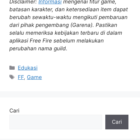
Disclaimer:
Informasi
mengenai fitur game,
batasan karakter, dan ketersediaan item dapat
berubah sewaktu-waktu mengikuti pembaruan
dari pihak pengembang (Garena). Pastikan
selalu memeriksa kebijakan terbaru di dalam
aplikasi Free Fire sebelum melakukan
perubahan nama guild.
Kategori
Edukasi
Tag
FF
,
Game
Cari
Cari