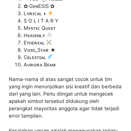
✿ GᴇɴESIS ✿
Lʏʀɪᴄᴀʟ •
S O L I T A R Y
Mʏsᴛɪᴄ Qᴜᴇsᴛ
Hᴇᴀᴠᴇɴʟʏ
Eᴛʜᴇʀᴇᴀʟ
Vᴏɪᴅ_Sᴛᴀʀ ★
Cᴇʟᴇsᴛɪᴀʟ
Aᴜʀᴏʀᴀ Bᴇᴀᴍ
Nama-nama di atas sangat cocok untuk tim
yang ingin menonjolkan sisi kreatif dan berbeda
dari yang lain. Perlu diingat untuk mengecek
apakah simbol tersebut didukung oleh
perangkat mayoritas anggota agar tidak terjadi
error tampilan.
Kesalahan umum adalah menggunakan terlalu