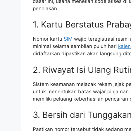
dasar ini, usaha menekan kode akses di 
penolakan.
1. Kartu Berstatus Praba
Nomor kartu
SIM
wajib teregistrasi res
minimal selama sembilan puluh hari
kalen
didaftarkan dipastikan akan langsung dito
2. Riwayat Isi Ulang Ruti
Sistem keamanan melacak rekam jejak peng
untuk menentukan batas wajar pinjaman. 
memiliki peluang keberhasilan pencairan p
3. Bersih dari Tunggaka
Pastikan nomor tersebut tidak sedang mem