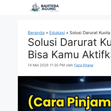
Langsung
ke
isi
Beranda
»
Edukasi
»
Solusi Darurat Kuot
Solusi Darurat K
Bisa Kamu Aktif
14 Mei 2026 11:30 PM
oleh
Faza Kirana