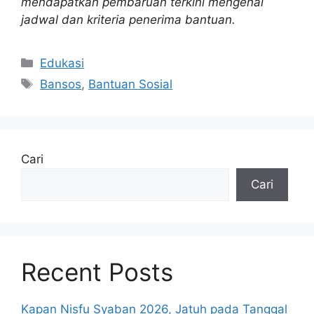
mendapatkan pembaruan terkini mengenai
jadwal dan kriteria penerima bantuan.
Kategori
Edukasi
Tag
Bansos
,
Bantuan Sosial
Cari
Cari
Recent Posts
Kapan Nisfu Syaban 2026, Jatuh pada Tanggal