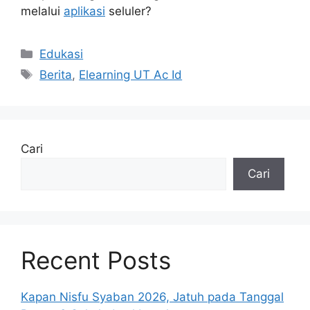
melalui
aplikasi
seluler?
Kategori
Edukasi
Tag
Berita
,
Elearning UT Ac Id
Cari
Cari
Recent Posts
Kapan Nisfu Syaban 2026, Jatuh pada Tanggal