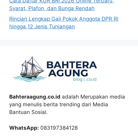
Cara Daftar KUR BRI 2026 Online Terbaru,
Syarat, Plafon, dan Bunga Rendah
Rincian Lengkap Gaji Pokok Anggota DPR RI
hingga 12 Jenis Tunjangan
Bahteraagung.co.id
adalah Merupakan media
yang menulis berita trending dari Media
Bantuan Sosial.
WhatsApp:
083197384128