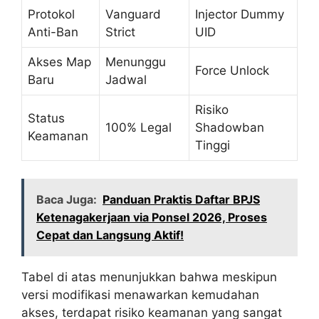
Protokol
Vanguard
Injector Dummy
Anti-Ban
Strict
UID
Akses Map
Menunggu
Force Unlock
Baru
Jadwal
Risiko
Status
100% Legal
Shadowban
Keamanan
Tinggi
Baca Juga:
Panduan Praktis Daftar BPJS
Ketenagakerjaan via Ponsel 2026, Proses
Cepat dan Langsung Aktif!
Tabel di atas menunjukkan bahwa meskipun
versi modifikasi menawarkan kemudahan
akses, terdapat risiko keamanan yang sangat