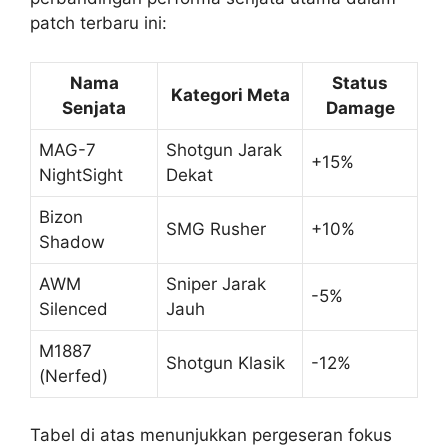
patch terbaru ini:
Nama
Status
Kategori Meta
Senjata
Damage
MAG-7
Shotgun Jarak
+15%
NightSight
Dekat
Bizon
SMG Rusher
+10%
Shadow
AWM
Sniper Jarak
-5%
Silenced
Jauh
M1887
Shotgun Klasik
-12%
(Nerfed)
Tabel di atas menunjukkan pergeseran fokus