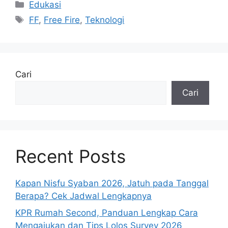
Kategori
Edukasi
Tag
FF
,
Free Fire
,
Teknologi
Cari
Cari
Recent Posts
Kapan Nisfu Syaban 2026, Jatuh pada Tanggal
Berapa? Cek Jadwal Lengkapnya
KPR Rumah Second, Panduan Lengkap Cara
Mengajukan dan Tips Lolos Survey 2026