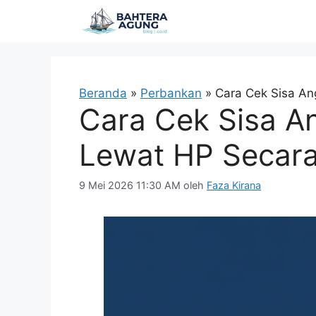
Langsung
ke
isi
Beranda
»
Perbankan
»
Cara Cek Sisa An
Cara Cek Sisa A
Lewat HP Secara
9 Mei 2026 11:30 AM
oleh
Faza Kirana