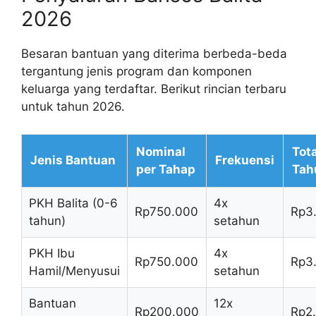
2026
Besaran bantuan yang diterima berbeda-beda
tergantung jenis program dan komponen
keluarga yang terdaftar. Berikut rincian terbaru
untuk tahun 2026.
Nominal
Tota
Jenis Bantuan
Frekuensi
per Tahap
Tah
PKH Balita (0-6
4x
Rp750.000
Rp3
tahun)
setahun
PKH Ibu
4x
Rp750.000
Rp3
Hamil/Menyusui
setahun
Bantuan
12x
Rp200.000
Rp2