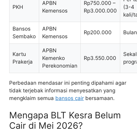
APBN
Rp750.000 –
PKH
(3-4
Kemensos
Rp3.000.000
kali/
Bansos
APBN
Rp200.000
Bula
Sembako
Kemensos
APBN
Kartu
Sekal
Kemenko
Rp3.550.000
Prakerja
prog
Perekonomian
Perbedaan mendasar ini penting dipahami agar
tidak terjebak informasi menyesatkan yang
mengklaim semua
bansos cair
bersamaan.
Mengapa BLT Kesra Belum
Cair di Mei 2026?