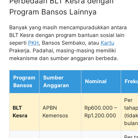
Perbedaan BLT Kesra dengan
Program Bansos Lainnya
Banyak yang masih mencampuradukkan antara
BLT Kesra dengan program bantuan sosial lain
seperti
PKH
, Bansos Sembako, atau
Kartu
Prakerja. Padahal, masing-masing memiliki
mekanisme dan sumber anggaran berbeda.
Program
Sumber
Nominal
Frek
Bansos
Anggaran
Per
BLT
APBN
Rp600.000 –
taha
Kesra
Kemensos
Rp1.200.000
(tida
bulan
Per t