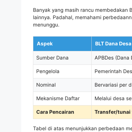
Banyak yang masih rancu membedakan B
lainnya. Padahal, memahami perbedaanny
menunggu.
Aspek
BLT Dana Desa
Sumber Dana
APBDes (Dana 
Pengelola
Pemerintah De
Nominal
Bervariasi per 
Mekanisme Daftar
Melalui desa s
Cara Pencairan
Transfer/tunai
Tabel di atas menunjukkan perbedaan men